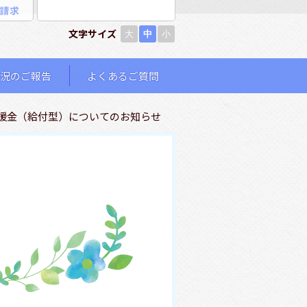
請求
文字サイズ
大
中
小
況のご報告
よくあるご質問
援金（給付型）についてのお知らせ