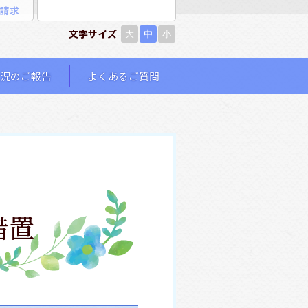
請求
文字サイズ
大
中
小
況のご報告
よくあるご質問
措置