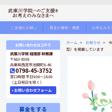
ご支援のお願い
募金の種類・概要
お申込み方
ホーム
お知らせ
お問い合わせはコチラ
型）を掲載しています
武庫川学院 経理部 財務課
〒663-8558
兵庫県西宮市池開町6-46
0798-45-3752
T
窓口時間 平日9:00～16:00
e
（土日祝日を除く）
l.
お問い合わせフォーム
募金をする