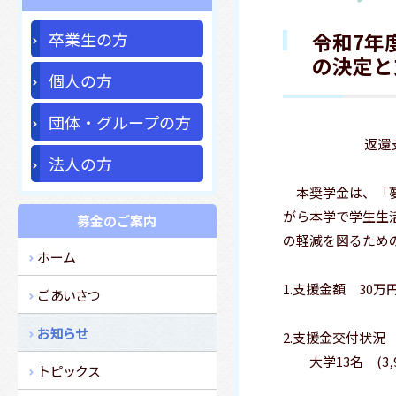
卒業生の方
令和7年
の決定と
個人の方
団体・グループの方
返還
法人の方
本奨学金は、「夢
がら本学で学生生
募金のご案内
の軽減を図るため
ホーム
1.支援金額 30万
ごあいさつ
お知らせ
2.支援金交付状況
大学13名 (3,90
トピックス